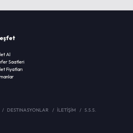
eşfet
let Al
fer Saatleri
let Fiyatları
imanlar
DESTINASYONLAR
İLETİŞİM
S.S.S.