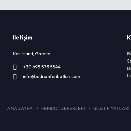
Iletişim
K
Kos Island, Greece
Bi
Se
+30 695 573 5844
Bi
L
info@bodrumferibotlari.com
ANA SAYFA
FERIBOT SEFERLERI
BİLET FİYATLARI