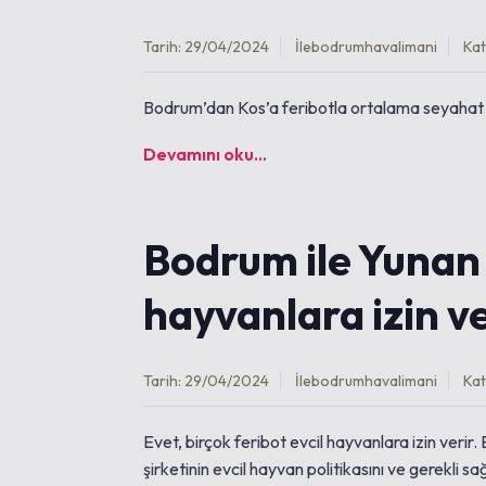
Tarih: 29/04/2024
İle
bodrumhavalimani
Kat
Bodrum’dan Kos’a feribotla ortalama seyahat sür
Devamını oku...
Bodrum ile Yunan 
hayvanlara izin v
Tarih: 29/04/2024
İle
bodrumhavalimani
Kat
Evet, birçok feribot evcil hayvanlara izin verir. 
şirketinin evcil hayvan politikasını ve gerekli sağ