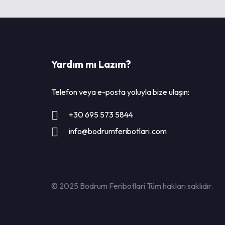
Yardım mı Lazım?
Telefon veya e-posta yoluyla bize ulaşın:
+30 695 573 5844
info@bodrumferibotlari.com
© 2025 Bodrum Feribotlari Tüm hakları saklıdır.