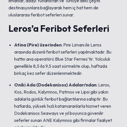
limanlar, adayı Yunanistan ve Türkiye’deki çeşitli
destinasyonlara bağlayarak hem iç hat hem de
uluslararası feribot seferleri sunar.
Leros’a Feribot Seferleri
Atina (Pire) üzerinden
: Pire Limanı ile Leros
arasında düzenli feribot seferleri yapılmaktadır. Bu
hattın ana operatörü Blue Star Ferries’tir. Yolculuk
genellikle 8,5 ila 9,5 saat sürmekte olup, haftada
birkaç kez sefer düzenlenmektedir.
Oniki Ada (Dodekanisos) Adaları’ndan
: Leros,
Kos, Rodos, Kalymnos, Patmos ve Lipsi gibi yakın
adalarla günlük feribot bağlantılarına sahiptir. Bu
hatlarda, yüksek hızlı katamaranlarla hizmet veren
Dodekanisos Seaways ve yıl boyunca güvenilir
seferler sunan ANE Kalymnos gibi firmalar faaliyet