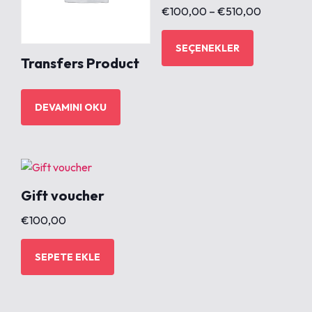
€
100,00
–
€
510,00
B
u
SEÇENEKLER
Transfers Product
ü
r
ü
DEVAMINI OKU
n
ü
n
b
i
Gift voucher
r
d
€
100,00
e
n
SEPETE EKLE
f
a
z