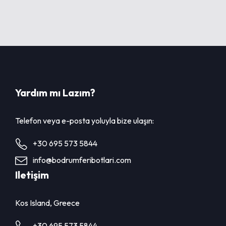
l
a
v
a
r
y
a
Yardım mı Lazım?
s
y
Telefon veya e-posta yoluyla bize ulaşın:
o
n
+30 695 573 5844
u
info@bodrumferibotlari.com
v
a
Iletişim
r
.
Kos Island, Greece
S
e
+30 695 573 5844